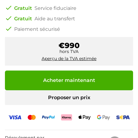
check
Gratuit
Service fiduciaire
check
Gratuit
Aide au transfert
check
Paiement sécurisé
€990
hors TVA
Aperçu de la TVA estimée
Acheter maintenant
Proposer un prix
Déroulement par