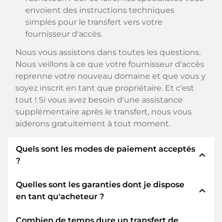
envoient des instructions techniques
simples pour le transfert vers votre
fournisseur d'accès.
Nous vous assistons dans toutes les questions.
Nous veillons à ce que votre fournisseur d'accès
reprenne votre nouveau domaine et que vous y
soyez inscrit en tant que propriétaire. Et c'est
tout ! Si vous avez besoin d'une assistance
supplémentaire après le transfert, nous vous
aiderons gratuitement à tout moment.
Quels sont les modes de paiement acceptés
expand_less
?
Quelles sont les garanties dont je dispose
Nous utilisons SEPA comme paiement anticipé
expand_less
en tant qu'acheteur ?
et utilisons STRIPE comme prestataire de
services de paiement pour les modes de
Combien de temps dure un transfert de
paiement disponibles tels que : Cartes de crédit,
En tant qu'acheteur, nous vous garantissons